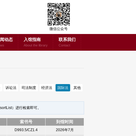
微信公众号
闻动态
入馆指南
联系我们
ws
About the library
Contact
法
诉讼法
司法制度
经济法
国际法
其他
sortList
）进行检索即可。
索书号
到馆时间
D993.5/CZ1.4
2026年7月