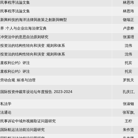
際民事程序法論文集
林恩玮
際民事程序法論文集
林恩玮
應新興科技的海洋法律與政策之創新與轉型
饶瑞正
界 :个人与企业出海法律宝典
卢彦桦
权冲突法中的意思自治原则研究
张溪瑨
投资法的结构性转向和演变 :规则和体系
沈伟
投资法的结构性转向和演变 :规则和体系
沈伟
儿童权利公约》评注
托宾
儿童权利公约》评注
托宾
劳动合规 :标准与治理
罗凯天
国际投资仲裁常设论坛年度报告. 2023-2024
孔庆江,
际私法学
张淑钿
际法通论
张军旗,
际民事诉讼中域外视频取证问题研究
王柠
代国际航运法治前沿问题研究
朱作贤