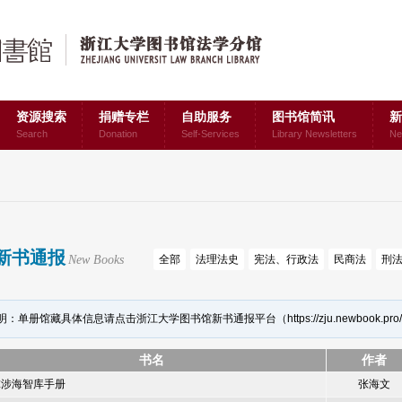
资源搜索
捐赠专栏
自助服务
图书馆简讯
新
Search
Donation
Self-Services
Library Newsletters
Ne
新书通报
New Books
全部
法理法史
宪法、行政法
民商法
刑
明：单册馆藏具体信息请点击浙江大学图书馆新书通报平台（
https://zju.newbook.pro/
书名
作者
球涉海智库手册
张海文