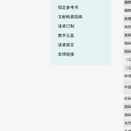
國
指定参考书
國
文献检索指南
因
读者订制
闯世
侵
教学云盘
国际
读者留言
国际
友情链接
《
《
跨境
中国
区
国
国
当