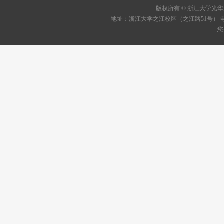
版权所有 © 浙江大学
地址：浙江大学之江校区（之江路51号） 电话：05
您