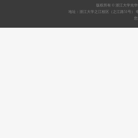
版权所有 © 浙江大学
地址：浙江大学之江校区（之江路51号） 电话：05
您