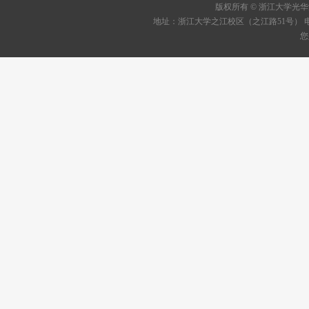
版权所有 © 浙江大学
地址：浙江大学之江校区（之江路51号） 电话：05
您