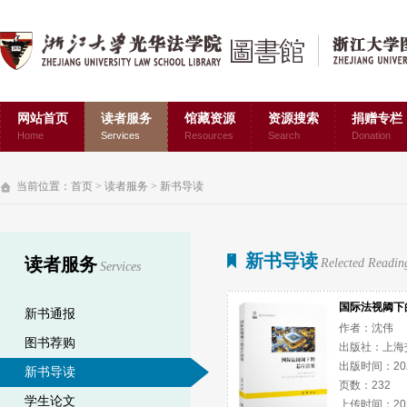
网站首页
读者服务
馆藏资源
资源搜索
捐赠专栏
Home
Services
Resources
Search
Donation
当前位置：
首页
>
读者服务
>
新书导读
新书导读
读者服务
Relected Readin
Services
国际法视阈下
新书通报
作者：沈伟
图书荐购
出版社：上海
出版时间：2026
新书导读
页数：232
学生论文
上传时间：2026