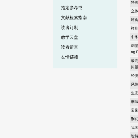
特
指定参考书
立
文献检索指南
环
读者订制
祥
中
教学云盘
刺墨 
读者留言
ng E
友情链接
最
问
经
风
生
刑法
常
刑
我
智