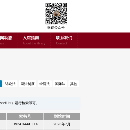
微信公众号
闻动态
入馆指南
联系我们
ws
About the library
Contact
法
诉讼法
司法制度
经济法
国际法
其他
sortList
）进行检索即可。
索书号
到馆时间
D924.344/CL14
2026年7月