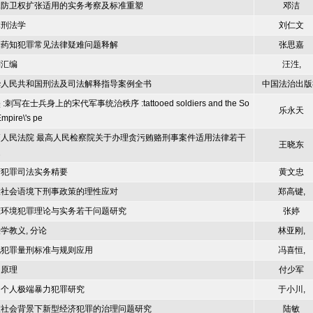
殊防卫权扩张适用的实务考察及标准重塑
邓洁
体刑法学
刘仁文
食药知犯罪常见法律疑难问题释解
张思嘉
刑汇编
汪泩,
华人民共和国刑法及司法解释指导案例全书
中国法治出版
:刺写在士兵身上的宋代军事统治秩序 :tattooed soldiers and the So
乐永天
mpire\'s pe
高人民法院 最高人民检察院关于办理贪污贿赂刑事案件适用法律若干
王晓东
题
济犯罪司法实务精要
黄文忠
险社会语境下刑事政策的理性应对
郑高键,
态环境犯罪理论与实务若干问题研究
张婷
学教义, 分论
林亚刚,
见犯罪量刑标准与规则应用
冯喜恒,
罚原理
付少军
国个人极端暴力犯罪研究
于小川,
慧社会背景下新型经济犯罪的治理问题研究
陆敏