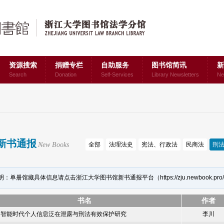
资源搜索
捐赠专栏
自助服务
图书馆简讯
新
Search
Donation
Self-Services
Library Newsletters
Ne
新书通报
New Books
全部
法理法史
宪法、行政法
民商法
刑
明：单册馆藏具体信息请点击浙江大学图书馆新书通报平台（
https://zju.newbook.pro/
书名
作者
络智能时代个人信息泛在泄露与刑法有效保护研究
李川