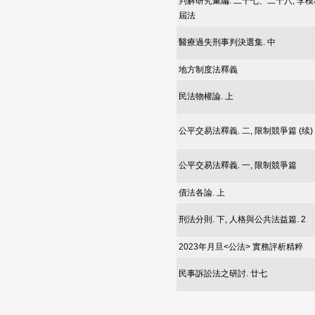
判解研究彙編. 二十七、二十八, 
屆法
醫療過失刑事判決選集. 中
地方制度法釋義
民法物權論. 上
公平交易法釋義. 二, 限制競爭篇 (续)
公平交易法釋義. 一, 限制競爭篇
債法各論. 上
刑法分則. 下, 人格與公共法益篇. 2
2023年月旦<公法> 實務評析精粹
民事訴訟法之研討. 廿七