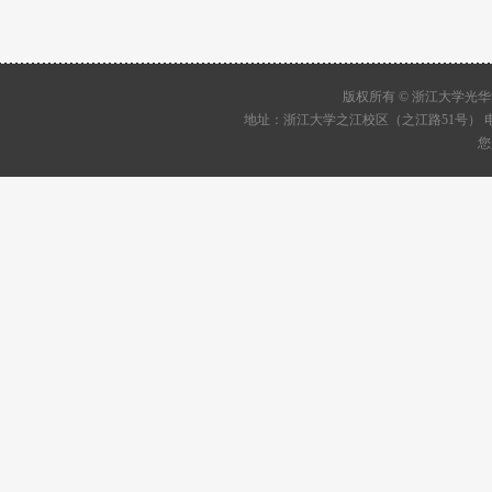
版权所有 © 浙江大学
地址：浙江大学之江校区（之江路51号） 电话：05
您