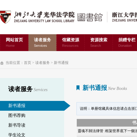
网站首页
读者服务
馆藏资源
资源搜索
捐赠专栏
Home
Services
Resources
Search
Donation
当前位置：
首页
>
读者服务
>
新书通报
新书通报
读者服务
New Books
Services
新书通报
说明：单册馆藏具体信息请点击浙
图书荐购
书
新书导读
靈魂不歸法律管 :框架世界底下一個
学生论文