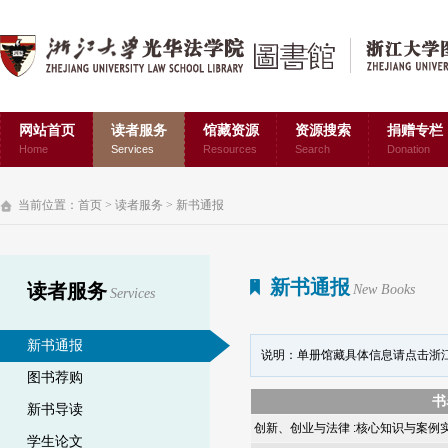
网站首页
读者服务
馆藏资源
资源搜索
捐赠专栏
Home
Services
Resources
Search
Donation
当前位置：
首页
>
读者服务
>
新书通报
新书通报
读者服务
New Books
Services
新书通报
说明：单册馆藏具体信息请点击浙
图书荐购
书
新书导读
创新、创业与法律 :核心知识与案例
学生论文